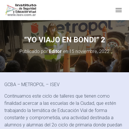
C
A
M
B
I
“YO VIAJO EN BONDI” 2
A
R
Publicado por
Editor
en
15 noviembre, 2022
M
O
D
O
D
E
GCBA – METROPOL – ISEV
N
A
Continuamos este ciclo de talleres que tienen como
V
E
finalidad acercar a las escuelas de la Ciudad, que estén
G
trabajando la temática de Educación Vial de forma
A
constante y comprometida, una actividad destinada a
C
I
alumnos y alumnas del 2o ciclo de primaria donde puedan