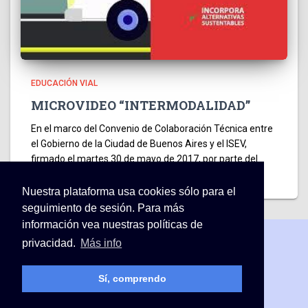
EDUCACIÓN VIAL
MICROVIDEO “INTERMODALIDAD”
En el marco del Convenio de Colaboración Técnica entre
el Gobierno de la Ciudad de Buenos Aires y el ISEV,
firmado el martes 30 de mayo de 2017, por parte del
Gerente de Educación Vial
Leer más…
Nuestra plataforma usa cookies sólo para el
seguimiento de sesión. Para más
información vea nuestras políticas de
privacidad.
Más info
INICIO
NOVEDADES – NOTAS
CONTACTO
Sí, comprendo
CAMPUS VIRTUAL ISEV