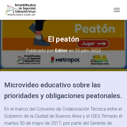
C
A
M
B
I
El peatón
A
R
Publicado por
Editor
en
25 julio, 2022
M
O
D
O
D
E
Microvideo educativo sobre las
N
A
prioridades y obligaciones peatonales.
V
E
G
En el marco del Convenio de Colaboración Técnica entre el
A
Gobierno de la Ciudad de Buenos Aires y el ISEV, firmado el
C
I
martes 30 de mayo de 2017, por parte del Gerente de