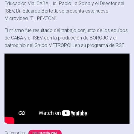
Ó
Educación Vial CABA, Lic. Pablo La Spina y el Director del
N
ISEV, Dr. Eduardo Bertotti, se presenta este nuevo
Microvideo “EL PEATON”.
El mismo fue resultado del trabajo conjunto de los equipos
de CABA y el ISEV con la producción de BOROJO y el
patrocinio del Grupo METROPOL, en su programa de RSE.
Categorías:
EDUCACIÓN VIAL